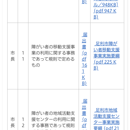
B)
ル／948KB]
(pdf 947 K
B)
届
出
足利市障が
障がい者の移動支援事
書
い者移動支援
市
1
業の利用に関する事務
(p
事業実施要綱
長
1
であって規則で定める
df
(pdf 225 K
もの
16
B)
1
K
B)
届
出
足利市地域
障がい者の地域活動支
書
活動支援セン
市
1
援センターの利用に関
(p
ター事業実施
長
2
する事務であって規則
df
要綱 (pdf 21