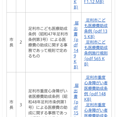
K
f 1.12 MB)
B)
足利市こど
届
も医療費助成
足利市こども医療助成
出
条例 (pdf 13
条例（昭和47年足利市
書
5 KB)
市
条例第3号）による医
(p
2
足利市こど
長
療費の助成に関する事
df
も医療費助成
務であって規則で定め
14
条例施行規則
るもの
9
(pdf 565 K
K
B)
B)
足利市重度
心身障がい者
届
医療費助成条
足利市重度心身障がい
出
例 (pdf 148
者医療費助成条例（昭
書
KB)
市
和48年足利市条例第1
(p
3
足利市重度
長
号）による医療費の助
df
心身障がい者
成に関する事務であっ
15
医療費助成条