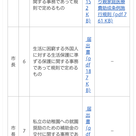
関する事務であって規
15
り親家庭医療
則で定めるもの
2
費助成条例施
K
行規則 (pdf 7
B)
61 KB)
届
出
生活に困窮する外国人
書
に対する生活保護に準
市
(p
6
ずる保護に関する事務
－
長
df
であって規則で定める
18
もの
7
K
B)
届
出
私立の幼稚園への就園
書
市
奨励のための補助金の
(p
7
－
長
交付に関する事務であ
df