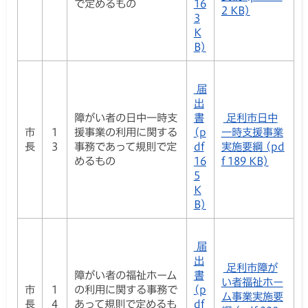
で定めるもの
16
2 KB)
3
K
B)
届
出
障がい者の日中一時支
書
足利市日中
市
1
援事業の利用に関する
(p
一時支援事業
長
3
事務であって規則で定
df
実施要綱 (pd
めるもの
16
f 189 KB)
5
K
B)
届
出
足利市障が
障がい者の福祉ホーム
書
い者福祉ホー
市
1
の利用に関する事務で
(p
ム事業実施要
長
4
あって規則で定めるも
df