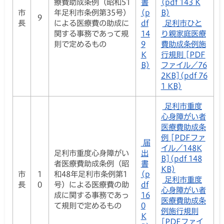
療費助成条例（昭和51
書
(pdf 143 K
市
年足利市条例第35号）
(p
B)
9
長
による医療費の助成に
df
足利市ひと
関する事務であって規
14
り親家庭医療
則で定めるもの
9
費助成条例施
K
行規則 [PDF
B)
ファイル／76
2KB](pdf 76
1 KB)
足利市重度
心身障がい者
医療費助成条
例 [PDFファ
届
イル／148K
足利市重度心身障がい
出
B](pdf 148
者医療費助成条例（昭
書
KB)
市
1
和48年足利市条例第1
(p
足利市重度
長
0
号）による医療費の助
df
心身障がい者
成に関する事務であっ
16
医療費助成条
て規則で定めるもの
0
例施行規則
K
[PDFファイ