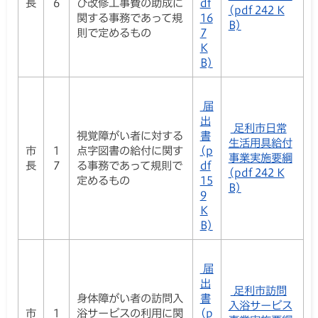
長
6
び改修工事費の助成に
df
(pdf 242 K
関する事務であって規
16
B)
則で定めるもの
7
K
B)
届
出
足利市日常
視覚障がい者に対する
書
生活用具給付
市
1
点字図書の給付に関す
(p
事業実施要綱
長
7
る事務であって規則で
df
(pdf 242 K
定めるもの
15
B)
9
K
B)
届
出
足利市訪問
身体障がい者の訪問入
書
入浴サービス
市
1
浴サービスの利用に関
(p