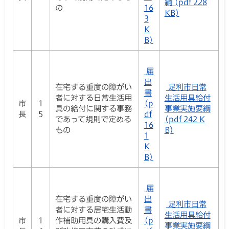
綱 (pdf 228
の
16
KB)
3
K
B)
届
出
在宅する重度の障がい
足利市日常
書
者に対する日常生活用
生活用具給付
市
1
(p
具の給付に関する事務
事業実施要綱
長
5
df
であって規則で定める
(pdf 242 K
16
もの
B)
1
K
B)
届
在宅する重度の障がい
出
足利市日常
者に対する居宅生活動
書
生活用具給付
市
1
作補助用具の購入費及
(p
事業実施要綱