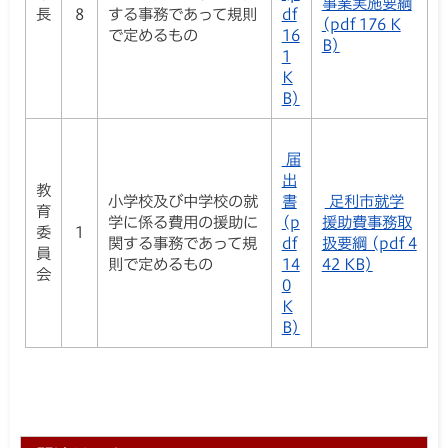
事業実施要綱
長
8
する事務であって規則
df
(pdf 176 K
で定めるもの
16
B)
1
K
B)
届
出
教
小学校及び中学校の就
書
足利市就学
育
学に係る費用の援助に
(p
援助費事務取
委
1
関する事務であって規
df
扱要綱 (pdf 4
員
則で定めるもの
14
42 KB)
会
0
K
B)