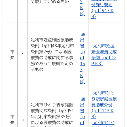
て規則で定めるもの
5
例施行規則
K
(pdf 947 K
B)
B)
届
足利市妊産婦医療助成
出
条例（昭和48年足利市
書
足利市妊産
市
条例第2号）による医
(p
婦医療費助成
4
長
療費の助成に関する事
df
条例 (pdf 12
務であって規則で定め
15
9 KB)
るもの
3
K
B)
足利市ひと
届
り親家庭医療
足利市ひとり親家庭医
出
費助成条例
療費助成条例（昭和51
書
(pdf 143 K
市
年足利市条例第35号）
(p
B)
5
長
による医療費の助成に
df
足利市ひと