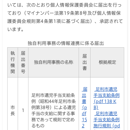
いては、次のとおり個人情報保護委員会に届出を行っ
ており（マイナンバー法第19条第8号及び個人情報保
護委員会規則第4条第1項に基づく届出）、承認されて
います。
独自利用事務の情報連携に係る届出
執
届
届
行
出
独自利用事務の名称
出
根拠規定
機
番
書
関
号
届
足利市遺児
足利市遺児手当支給条
出
手当支給条例
例（昭和44年足利市条
書
(pdf 138 K
市
例第38号）による遺児
(p
B)
1
長
手当の支給に関する事
df
足利市遺児
務であって規則で定め
15
手当支給条例
るもの
2
施行規則 (pd