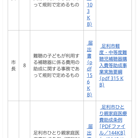
って規則で定めるもの
10
3
K
B)
届
足利市軽
出
度・中等度難
難聴の子どもが利用す
書
聴児補聴器購
市
る補聴器に係る費用の
(p
8
入費等助成事
長
助成に関する事務であ
df
業実施要綱
って規則で定めるもの
15
(pdf 315 K
6
B)
K
B)
足利市ひと
り親家庭医療
費助成条例
届
[PDFファイ
足利市ひとり親家庭医
出
ル／144KB]