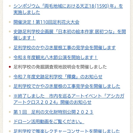
シンポジウム「両毛地域における天正18(1590)年」を
実施しました
開催決定！第110回足利花火大会
史跡足利学校企画展「日本初の絵本作家 居初つな」を開
催します！
足利学校のかやぶき屋根工事の見学会を開催します
令和８年度観光八木節公演を開始します！
足利学校の発掘調査現地説明会を開催しました
令和７年度史跡足利学校「釋奠」のお知らせ
足利学校でかやぶき屋根の工事見学会を開催しました
※終了しました 市内を巡るアートイベント「アシカガ
アートクロス２０２4」開催のお知らせ
第１回 足利の文化財特別公開２０２３
ドローン活用動画をご覧ください。
足利学校で雅楽レクチャーコンサートを開催しました