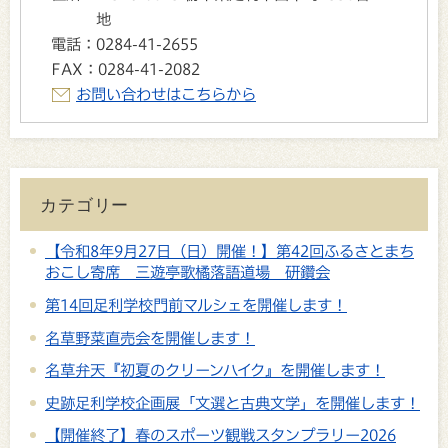
地
電話：
0284-41-2655
FAX：
0284-41-2082
お問い合わせはこちらから
カテゴリー
【令和8年9月27日（日）開催！】第42回ふるさとまち
おこし寄席 三遊亭歌橘落語道場 研鑽会
第14回足利学校門前マルシェを開催します！
名草野菜直売会を開催します！
名草弁天『初夏のクリーンハイク』を開催します！
史跡足利学校企画展「文選と古典文学」を開催します！
【開催終了】春のスポーツ観戦スタンプラリー2026