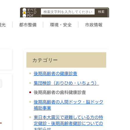
すべて
ページ
PDF
ID
観光
都市整備
環境・安全
市政情報
カテゴリー
後期高齢者の健康診査
集団検診（おりひめ・いちょう）
後期高齢者の歯科健康診査
後期高齢者の人間ドック・脳ドック
補助事業
東日本大震災で避難している方の特
定健診・後期高齢者健診についての
お知らせ