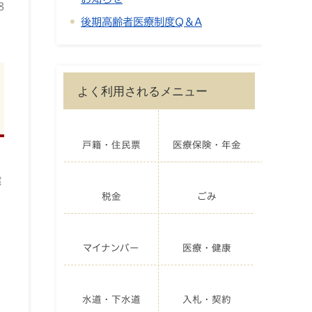
8
後期高齢者医療制度Q＆A
よく利用されるメニュー
戸籍・住民票
医療保険・年金
。
健
税金
ごみ
マイナンバー
医療・健康
水道・下水道
入札・契約