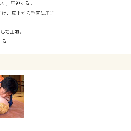
なく」圧迫する。
かけ、真上から垂直に圧迫。
続して圧迫。
する。