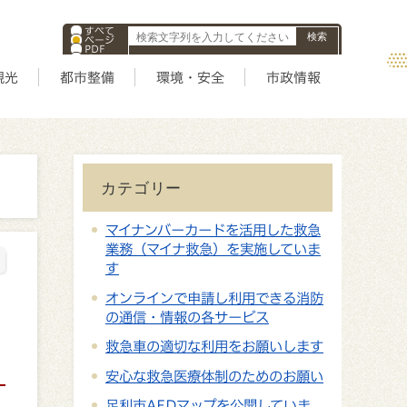
すべて
ページ
PDF
ID
観光
都市整備
環境・安全
市政情報
カテゴリー
マイナンバーカードを活用した救急
業務（マイナ救急）を実施していま
す
オンラインで申請し利用できる消防
の通信・情報の各サービス
救急車の適切な利用をお願いします
安心な救急医療体制のためのお願い
足利市AEDマップを公開していま