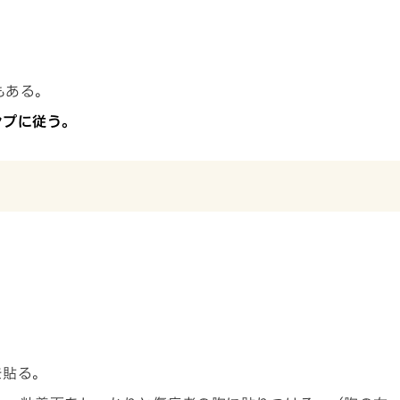
もある。
ンプに従う。
を貼る。