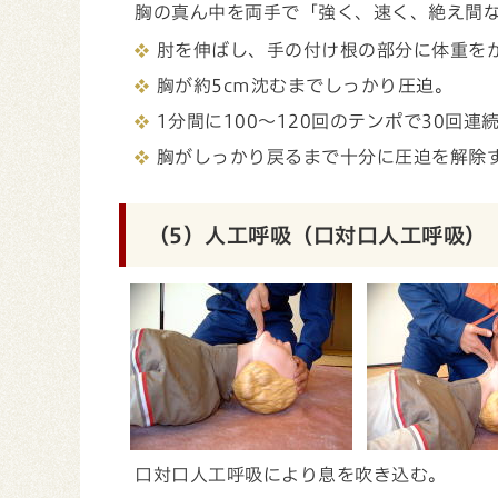
胸の真ん中を両手で「強く、速く、絶え間
肘を伸ばし、手の付け根の部分に体重を
胸が約5cm沈むまでしっかり圧迫。
1分間に100～120回のテンポで30回連
胸がしっかり戻るまで十分に圧迫を解除
（5）人工呼吸（口対口人工呼吸）
口対口人工呼吸により息を吹き込む。