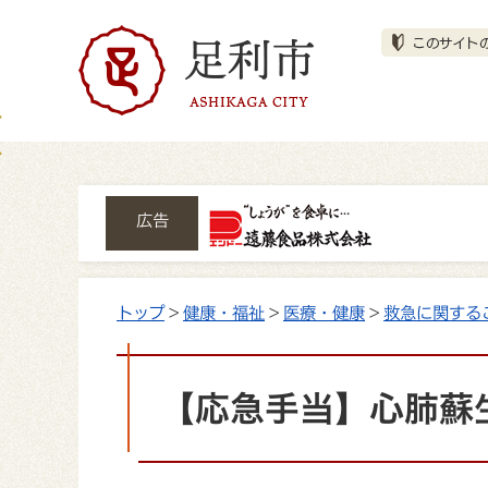
広告
トップ
>
健康・福祉
>
医療・健康
>
救急に関する
【応急手当】心肺蘇