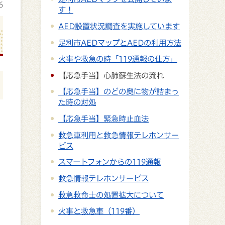
6
す！
AED設置状況調査を実施しています
足利市AEDマップとAEDの利用方法
火事や救急の時「119通報の仕方」
【応急手当】心肺蘇生法の流れ
【応急手当】のどの奥に物が詰まっ
た時の対処
【応急手当】緊急時止血法
救急車利用と救急情報テレホンサー
ビス
スマートフォンからの119通報
救急情報テレホンサービス
救急救命士の処置拡大について
火事と救急車（119番）