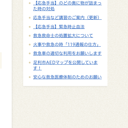
【応急手当】のどの奥に物が詰まっ
た時の対処
応急手当など講習のご案内（更新）
【応急手当】緊急時止血法
救急救命士の処置拡大について
火事や救急の時「119通報の仕方」
救急車の適切な利用をお願いします
足利市AEDマップを公開していま
す！
安心な救急医療体制のためのお願い