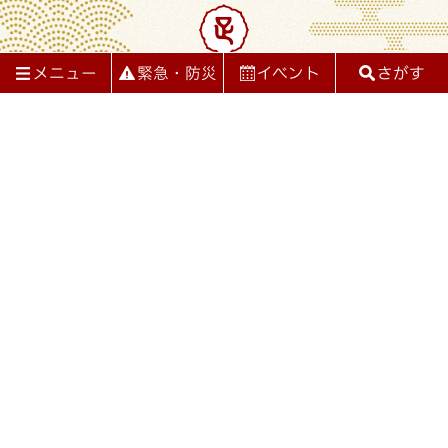
メニュー
緊急・防災
イベント
さがす
足利市役所
閉じる
閉じる
メニュー
情報をさがす
法人番号：6000020092029
〒326-8601 栃木県足利市本城3丁目2145番地
くらしの情報
TEL 0284-20-2222
受付時間：平日（月曜-金曜）午前9時から午後4時30分まで
ライフステージ
教育・文化
組織別電話番号
業務時間と所在地
健康・福祉
妊娠・出産
子育て
プライバシーポリシー・免責事項
著作権・リンクについて
産業・観光
入園・入学
結婚・離婚
RSS配信について
サイトマップ
都市整備
© 2023 Ashikaga city.
就職・退職
引越し・住まい
環境・安全
高齢・介護
おくやみ