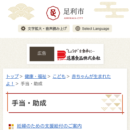
広告
トップ
>
健康・福祉
>
こども
>
赤ちゃんが生まれた
よ！
> 手当・助成
手当・助成
妊婦のための支援給付のご案内