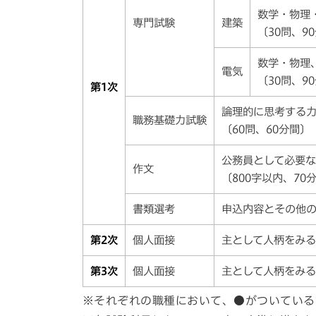
数学・物理
専門試験
建築
〔30問、
数学・物理
電気
〔30問、
第1次
論理的に思考する
職務基礎力試験
〔60問、60分間〕
公務員として必要
作文
〔800字以内、70
書類選考
申込内容とその他
第2次
個人面接
主として人柄をみ
第3次
個人面接
主として人柄をみ
※それぞれの職種において、●がついている