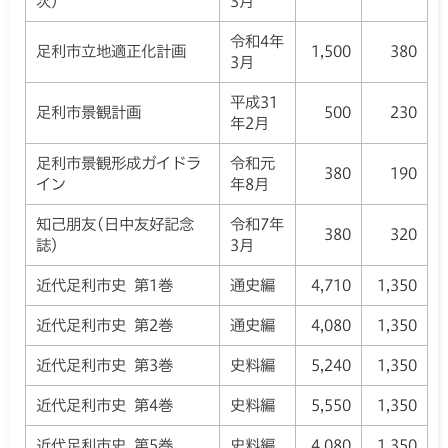
次）
3月
令和4年
足利市立地適正化計画
1,500
380
3月
平成31
足利市景観計画
500
230
年2月
足利市景観形成ガイドラ
令和元
380
190
イン
年8月
知己朋友(日中友好記念
令和7年
380
320
誌)
3月
近代足利市史 第1巻
通史編
4,710
1,350
近代足利市史 第2巻
通史編
4,080
1,350
近代足利市史 第3巻
史料編
5,240
1,350
近代足利市史 第4巻
史料編
5,550
1,350
近代足利市史 第5巻
史料編
4,080
1,350