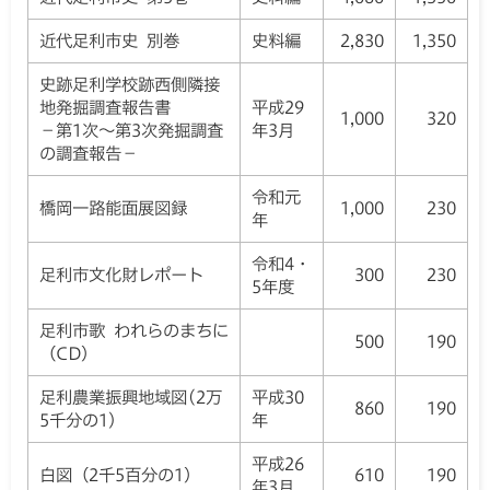
近代足利市史 別巻
史料編
2,830
1,350
史跡足利学校跡西側隣接
地発掘調査報告書
平成29
1,000
320
－第1次～第3次発掘調査
年3月
の調査報告－
令和元
橋岡一路能面展図録
1,000
230
年
令和4・
足利市文化財レポート
300
230
5年度
足利市歌 われらのまちに
500
190
（CD）
足利農業振興地域図(2万
平成30
860
190
5千分の1)
年
平成26
白図（2千5百分の1）
610
190
年3月