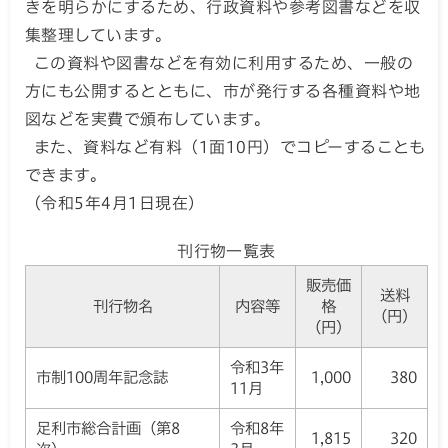
きを明らかにするため、行政資料や参考図書などを収
集整理しています。
この資料や図書などを有効に利用するため、一般の
方にも公開するとともに、市が発行する各種資料や地
図などを実費で頒布しています。
また、資料など有料（1面10円）でコピーすることも
できます。
（令和5年4月1日現在）
刊行物一覧表
販売価
送料
刊行物名
内容等
格
（円）
（円）
令和3年
市制100周年記念誌
1,000
380
11月
足利市総合計画（第8
令和8年
1,815
320