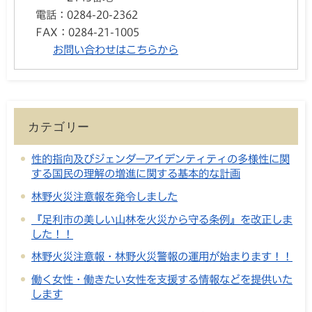
電話：
0284-20-2362
FAX：
0284-21-1005
お問い合わせはこちらから
カテゴリー
性的指向及びジェンダーアイデンティティの多様性に関
する国民の理解の増進に関する基本的な計画
林野火災注意報を発令しました
『足利市の美しい山林を火災から守る条例』を改正しま
した！！
林野火災注意報・林野火災警報の運用が始まります！！
働く女性・働きたい女性を支援する情報などを提供いた
します