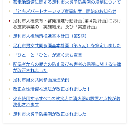
蓄電池設備に関する足利市火災予防条例の規制について
「とちぎパートナーシップ宣誓制度」開始のお知らせ
足利市人権教育・啓発推進行動計画[第４期計画]におけ
る施策事業の「実施結果」及び「実施計画」
足利市人権施策推進基本計画（第5期）
足利市男女共同参画基本計画（第５期）を策定しました
「ひと」と「ひと」が輝くまち宣言
配偶者からの暴力の防止及び被害者の保護に関する法律
が改正されました
足利市男女共同参画推進条例
改正女性活躍推進法が改正されました！
火を使用するすべての飲食店に消火器の設置と点検が義
務化されます
足利市火災予防条例が改正されました