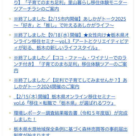
り】「子育てのまち足利」里山暮らし移住体験モニター
ツアーチラシのご案内
※終了しました【2/15市内開催】あしかがトーク2025
～「好き」と「推し」で叶えるあしかがライフ～
※終了しました【9/18(水)開催】★女性向け★栃木県オ
ンライン移住セミナーvol.3『アートとクリエイティビテ
ィが彩る、栃木の新しいライフスタイル』
※終了しました／【ココ・ファーム・ワイナリーでのラ
ンチ付き】「子育てのまち足利」移住体験ツアーのご案
内
※終了しました／【足利で子育てしてみませんか？】あ
しかがトーク2024開催のご案内
【2/15(木)開催】栃木県オンライン移住セミナー
vol.6『移住×転職で「栃木県」が選ばれるワケ』
環境レポーター調査結果報告書（令和５年度版）が完成
しました！
栃木県水源地域保全条例に基づく森林売買等の事前届出
制度が始まります。