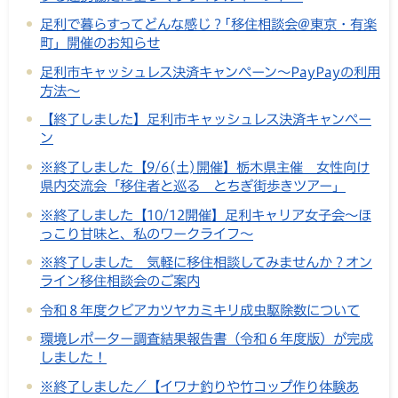
足利で暮らすってどんな感じ？｢移住相談会@東京・有楽
町」開催のお知らせ
足利市キャッシュレス決済キャンペーン～PayPayの利用
方法～
【終了しました】足利市キャッシュレス決済キャンペー
ン
※終了しました【9/6(土)開催】栃木県主催 女性向け
県内交流会「移住者と巡る とちぎ街歩きツアー」
※終了しました【10/12開催】足利キャリア女子会～ほ
っこり甘味と、私のワークライフ～
※終了しました 気軽に移住相談してみませんか？オン
ライン移住相談会のご案内
令和８年度クビアカツヤカミキリ成虫駆除数について
環境レポーター調査結果報告書（令和６年度版）が完成
しました！
※終了しました／【イワナ釣りや竹コップ作り体験あ