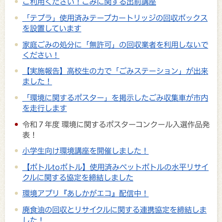
ご利用ください！ごみに関する出前講座
「テプラ」使用済みテープカートリッジの回収ボックス
を設置しています
家庭ごみの処分に「無許可」の回収業者を利用しないで
ください！
【実施報告】高校生の力で「ごみステーション」が出来
ました！
「環境に関するポスター」を掲示したごみ収集車が市内
を走行します
令和７年度 環境に関するポスターコンクール入選作品発
表！
小学生向け環境講座を開催しました！
【ボトルtoボトル】使用済みペットボトルの水平リサイ
クルに関する協定を締結しました
環境アプリ『あしかがエコ』配信中！
廃食油の回収とリサイクルに関する連携協定を締結しま
した！