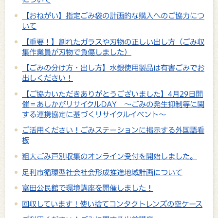
【おねがい】指定ごみ袋の計画的な購入へのご協力につ
いて
【重要！】割れたガラスや刃物の正しい出し方（ごみ収
集作業員が刃物で負傷しました）
【ごみの分け方・出し方】水銀使用製品は有害ごみでお
出しください！
【ご協力いただきありがとうございました】4月29日開
催＝あしかがリサイクルDAY ～ごみの発生抑制等に関
する連携協定に基づくリサイクルイベント～
ご活用ください！ごみステーションに掲示する外国語看
板
粗大ごみ戸別収集のオンライン受付を開始しました。
足利市循環型社会社会形成推進地域計画について
富田公民館で環境講座を開催しました！
回収しています！使い捨てコンタクトレンズの空ケース