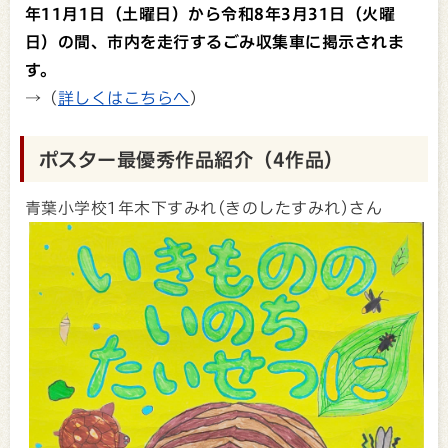
年
11
月
1
日（土曜日）から令和
8
年
3
月
31
日（火曜
日）の間、市内を走行するごみ収集車に掲示されま
す。
→
（
詳しくはこちらへ
）
ポスター最優秀作品紹介（4作品）
青葉小学校1年木下すみれ(きのしたすみれ)さん