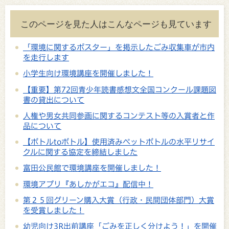
このページを見た人はこんなページも見ています
「環境に関するポスター」を掲示したごみ収集車が市内
を走行します
小学生向け環境講座を開催しました！
【重要】第72回青少年読書感想文全国コンクール課題図
書の貸出について
人権や男女共同参画に関するコンテスト等の入賞者と作
品について
【ボトルtoボトル】使用済みペットボトルの水平リサイ
クルに関する協定を締結しました
富田公民館で環境講座を開催しました！
環境アプリ『あしかがエコ』配信中！
第２５回グリーン購入大賞（行政・民間団体部門）大賞
を受賞しました！
幼児向け3R出前講座「ごみを正しく分けよう！」を開催