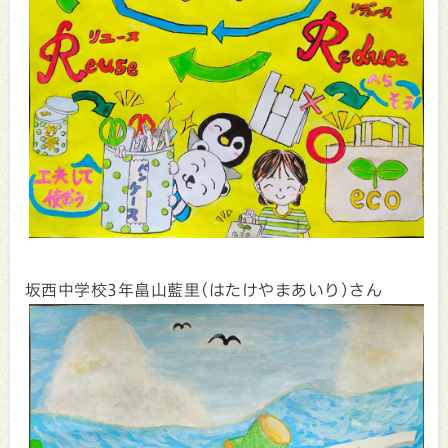
坂西中学校3年畠山藍里(はたけやまあいり)さん