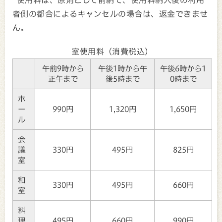
者側の都合によるキャンセルの場合は、返金できませ
ん。
室使用料（消費税込）
午前9時から
午後1時から午
午後6時から1
正午まで
後5時まで
0時まで
ホ
ー
990円
1,320円
1,650円
ル
会
議
330円
495円
825円
室
和
330円
495円
660円
室
料
理
495円
660円
990円