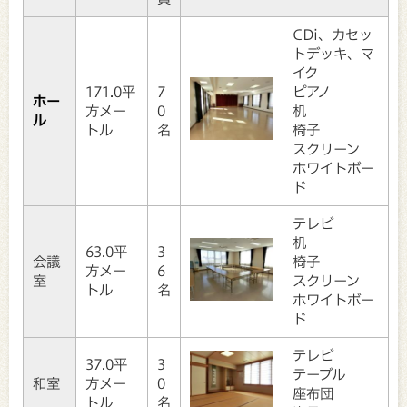
CDi、カセッ
トデッキ、マ
イク
171.0平
7
ピアノ
ホー
方メー
0
机
ル
トル
名
椅子
スクリーン
ホワイトボー
ド
テレビ
机
63.0平
3
会議
椅子
方メー
6
室
スクリーン
トル
名
ホワイトボー
ド
テレビ
37.0平
3
テーブル
和室
方メー
0
座布団
トル
名