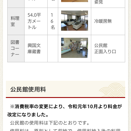
姿見
54.0平
1
料理
方メー
6
冷暖房無
室
トル
名
図書
興国文
公民館
コー
庫蔵書
正面入り口
ナー
公民館使用料
※消費税率の変更により、令和元年10月より料金が
改定になりました。
公民館の使用料は下記のとおりです。
使用料は、原則として前納で、使用料納入後の利用