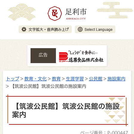
広告
トップ
>
教育・文化
>
教育
>
生涯学習
>
公民館
>
施設案内
> 【筑波公民館】筑波公民館の施設案内
【筑波公民館】筑波公民館の施設
案内
ページ番号：P-000447