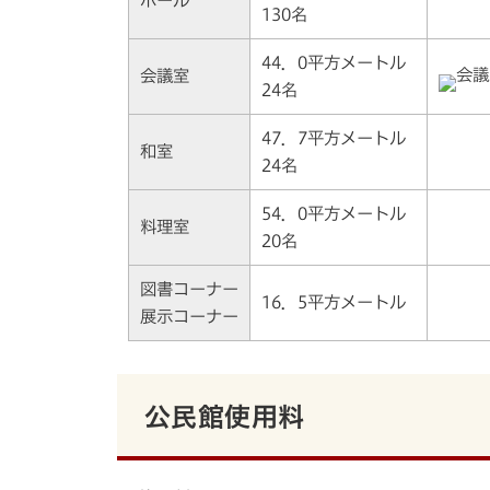
ホール
130名
44．0平方メートル
会議室
24名
47．7平方メートル
和室
24名
54．0平方メートル
料理室
20名
図書コーナー
16．5平方メートル
展示コーナー
公民館使用料