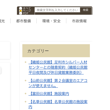
すべて
ページ
PDF
ID
観光
都市整備
環境・安全
市政情報
カテゴリー
【織姫公民館】足利市シルバー人材
センターとの随意契約（織姫公民館
平日夜間及び休日貸館業務委託）
【山前公民館】第２会議室のエアコ
ンが使えません。
【富田公民館】施設案内
【名草公民館】名草公民館の施設案
内