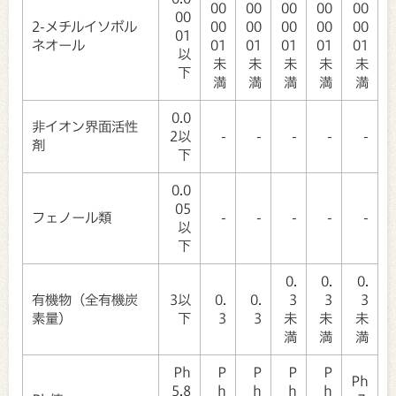
00
00
00
00
00
00
2-メチルイソボル
00
00
00
00
00
01
ネオール
01
01
01
01
01
以
未
未
未
未
未
下
満
満
満
満
満
0.0
非イオン界面活性
2以
-
-
-
-
-
剤
下
0.0
05
フェノール類
-
-
-
-
-
以
下
0.
0.
0.
有機物（全有機炭
3以
0.
0.
3
3
3
素量）
下
3
3
未
未
未
満
満
満
Ph
P
P
P
P
Ph
5.8
h
h
h
h