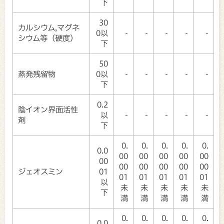
下
30
カルシウム,マグネ
0以
-
-
-
-
-
シウム等（硬度）
下
50
蒸発残留物
0以
-
-
-
-
-
下
0.2
陰イオン界面活性
以
-
-
-
-
-
剤
下
0.
0.
0.
0.
0.
0.0
00
00
00
00
00
00
00
00
00
00
00
ジェオスミン
01
01
01
01
01
01
以
未
未
未
未
未
下
満
満
満
満
満
0.
0.
0.
0.
0.
0.0