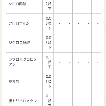
クロロ酢酸
2以
-
-
-
-
-
下
0.0
クロロホルム
6以
-
-
-
-
-
下
0.0
ジクロロ酢酸
3以
-
-
-
-
-
下
0.1
ジブロモクロロメ
以
-
-
-
-
-
タン
下
0.0
臭素酸
1以
-
-
-
-
-
下
0.1
総トリハロメタン
以
-
-
-
-
-
下