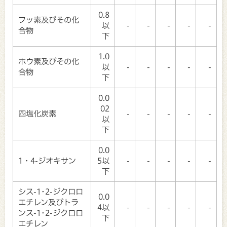
0.8
フッ素及びその化
以
-
-
-
-
-
合物
下
1.0
ホウ素及びその化
以
-
-
-
-
-
合物
下
0.0
02
四塩化炭素
-
-
-
-
-
以
下
0.0
1・4-ジオキサン
5以
-
-
-
-
-
下
シス-1･2-ジクロロ
0.0
エチレン及びトラ
4以
-
-
-
-
-
ンス-1･2-ジクロロ
下
エチレン