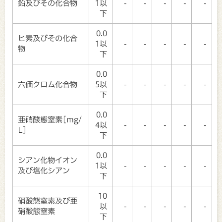
鉛及びその化合物
1以
-
-
-
-
-
下
0.0
ヒ素及びその化合
1以
-
-
-
-
-
物
下
0.0
六価クロム化合物
5以
-
-
-
-
-
下
0.0
亜硝酸態窒素[mg/
4以
-
-
-
-
-
L]
下
0.0
シアン化物イオン
1以
-
-
-
-
-
及び塩化シアン
下
10
硝酸態窒素及び亜
以
-
-
-
-
-
硝酸態窒素
下