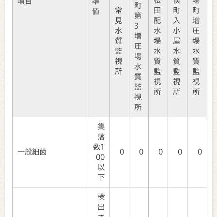
項目
準
町
常
田
町
町
値
第
見
配
入
増
3
水
水
小
圧
増
質
場
屋
場
圧
監
水
水
水
場
視
質
質
質
水
所
監
監
監
質
視
視
視
監
所
所
所
視
所
集
落
数1
一般細菌
0
0
0
0
0
00
以
下
検
出
さ