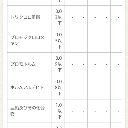
0.0
トリクロロ酢酸
3以
-
-
-
-
-
下
0.0
ブロモジクロロメ
3以
-
-
-
-
-
タン
下
0.0
ブロモホルム
9以
-
-
-
-
-
下
0.0
ホルムアルデヒド
8以
-
-
-
-
-
下
1.0
亜鉛及びその化合
以
-
-
-
-
-
物
下