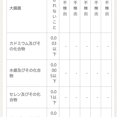
不
不
不
不
不
れ
大腸菌
検
検
検
検
検
な
出
出
出
出
出
い
こ
と
0.0
カドミウム及びそ
03
-
-
-
-
-
の化合物
以
下
0.0
水銀及びその化合
00
-
-
-
-
-
物
5以
下
0.0
セレン及びその化
1以
-
-
-
-
-
合物
下
0.0