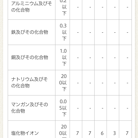
0.2
アルミニウム及びそ
以
-
-
-
-
-
の化合物
下
0.3
鉄及びその化合物
以
-
-
-
-
-
下
1.0
銅及びその化合物
以
-
-
-
-
-
下
20
ナトリウム及びそ
0以
-
-
-
-
-
の化合物
下
0.0
マンガン及びその
5以
-
-
-
-
-
化合物
下
20
塩化物イオン
0以
7
7
6
3
7