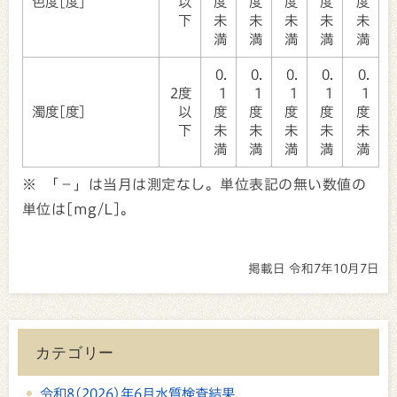
色度[度]
以
度
度
度
度
度
下
未
未
未
未
未
満
満
満
満
満
0.
0.
0.
0.
0.
2度
1
1
1
1
1
濁度[度]
以
度
度
度
度
度
下
未
未
未
未
未
満
満
満
満
満
※ 「－」は当月は測定なし。単位表記の無い数値の
単位は[mg/L]。
掲載日 令和7年10月7日
カテゴリー
令和8(2026)年6月水質検査結果