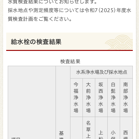
水質検査結果についてお知らせします。
採水地点や測定頻度等については令和7(2025)年度水
質検査計画をご覧ください。
給水栓の検査結果
検査結果
水系浄水場及び採水地点
今
大
坂
白
南
福
前
西
髭
部
浄
浄
浄
浄
浄
水
水
水
水
水
場
場
場
場
場
名
草
上
小
西
基
上
松
俣
場