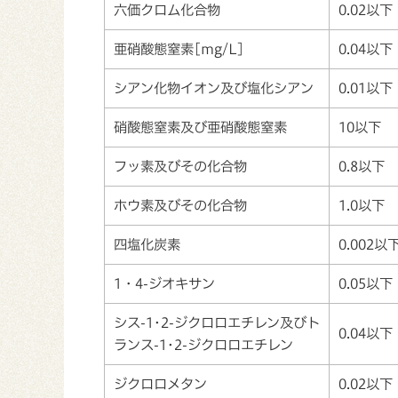
六価クロム化合物
0.02以下
亜硝酸態窒素[mg/L]
0.04以下
シアン化物イオン及び塩化シアン
0.01以下
硝酸態窒素及び亜硝酸態窒素
10以下
フッ素及びその化合物
0.8以下
ホウ素及びその化合物
1.0以下
四塩化炭素
0.002以
1・4-ジオキサン
0.05以下
シス-1･2-ジクロロエチレン及びト
0.04以下
ランス-1･2-ジクロロエチレン
ジクロロメタン
0.02以下