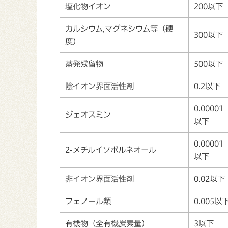
塩化物イオン
200以下
カルシウム,マグネシウム等（硬
300以下
度）
蒸発残留物
500以下
陰イオン界面活性剤
0.2以下
0.00001
ジェオスミン
以下
0.00001
2-メチルイソボルネオール
以下
非イオン界面活性剤
0.02以下
フェノール類
0.005以
有機物（全有機炭素量）
3以下