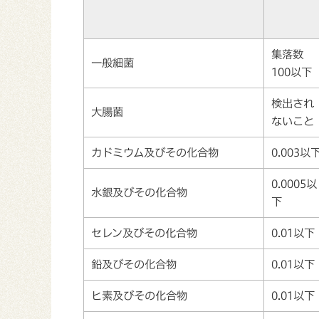
集落数
一般細菌
100以下
検出され
大腸菌
ないこと
カドミウム及びその化合物
0.003以
0.0005以
水銀及びその化合物
下
セレン及びその化合物
0.01以下
鉛及びその化合物
0.01以下
ヒ素及びその化合物
0.01以下