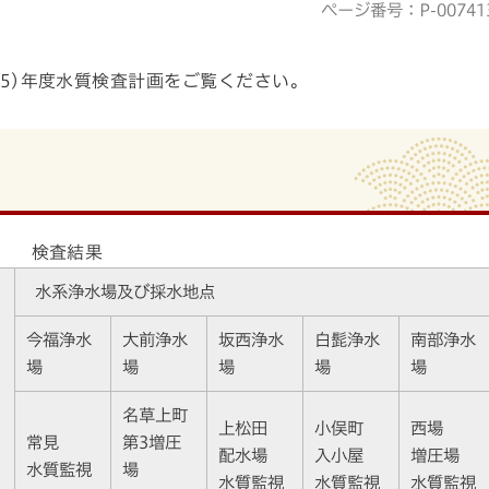
ページ番号：P-00741
25)年度水質検査計画をご覧ください。
検査結果
水系浄水場及び採水地点
今福浄水
大前浄水
坂西浄水
白髭浄水
南部浄水
場
場
場
場
場
名草上町
上松田
小俣町
西場
常見
第3増圧
配水場
入小屋
増圧場
水質監視
場
水質監視
水質監視
水質監視