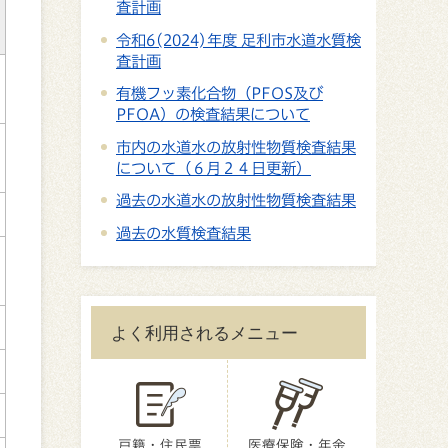
査計画
令和6(2024)年度 足利市水道水質検
査計画
有機フッ素化合物（PFOS及び
PFOA）の検査結果について
市内の水道水の放射性物質検査結果
について（６月２４日更新）
過去の水道水の放射性物質検査結果
過去の水質検査結果
よく利用されるメニュー
戸籍・住民票
医療保険・年金