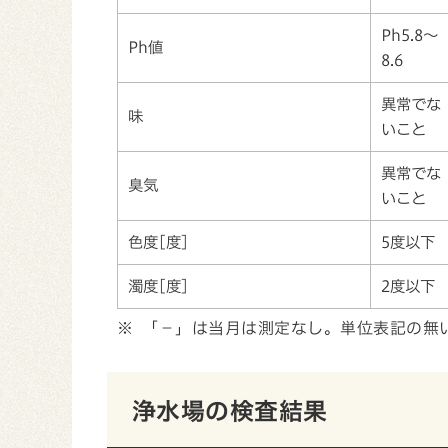
Ph5.8～
Ph値
8.6
異常でな
味
いこと
異常でな
臭気
いこと
色度[度]
5度以下
濁度[度]
2度以下
※ 「－」は当月は測定なし。単位表記の無い
浄水場の検査結果