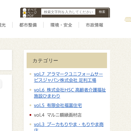
すべて
ページ
PDF
ID
観光
都市整備
環境・安全
市政情報
カテゴリー
vol.7 アラマークユニフォームサー
ビスジャパン株式会社 足利工場
vol.6 株式会社HSC 高齢者介護福祉
施設ひまわり
vol.5 有限会社福富住宅
vol.4 マルニ額縁画材店
vol.3 ブーカもりやま・もりやま商
店