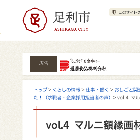
広告
トップ
>
くらしの情報
>
仕事・働く
>
おしごと関
た！（求職者・企業採用担当者の声）
> vol.4
vol.4 マルニ額縁画