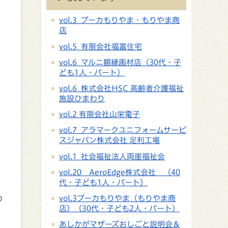
vol.3 ブーカもりやま・もりやま商
店
vol.5 有限会社福富住宅
vol.6 マルニ額縁画材店（30代・子
ども1人・パート）
vol.6 株式会社HSC 高齢者介護福祉
施設ひまわり
vol.2 有限会社山栄電子
vol.7 アラマークユニフォームサービ
スジャパン株式会社 足利工場
vol.1 社会福祉法人両崖福祉会
vol.20 AeroEdge株式会社 （40
代・子ども1人・パート）
の
vol.3ブーカもりやま（もりやま商
店）（30代・子ども2人・パート）
あしかがマザーズおしごと説明会＆