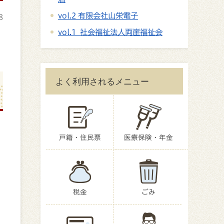
vol.2 有限会社山栄電子
8
vol.1 社会福祉法人両崖福祉会
よく利用されるメニュー
戸籍・住民票
医療保険・年金
税金
ごみ