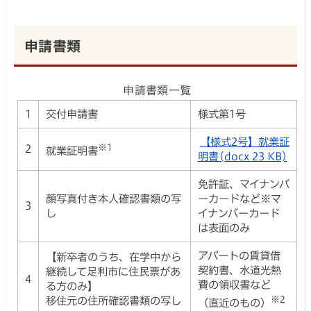
申請書類
申請書類一覧
1
交付申請書
様式第1号
【様式2
※1
2
号】就業証明書(d
就業証明書
ocx 23 KB)
免許証、マイナンバ
顔写真付き本人確認書類の写
ーカードなど※マ
3
し
イナンバーカード
は表面のみ
アパートの賃貸借
【新卒者のうち、在学中から
契約書、水道光熱
継続して足利市に住民票があ
4
費の領収書など
る方のみ】