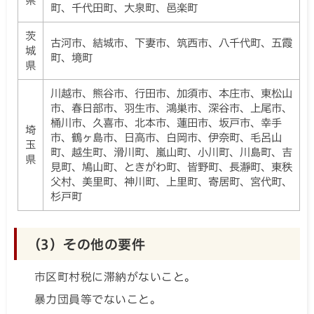
県
町、千代田町、大泉町、邑楽町
茨
古河市、結城市、下妻市、筑西市、八千代町、五霞
城
町、境町
県
川越市、熊谷市、行田市、加須市、本庄市、東松山
市、春日部市、羽生市、鴻巣市、深谷市、上尾市、
桶川市、久喜市、北本市、蓮田市、坂戸市、幸手
埼
市、鶴ヶ島市、日高市、白岡市、伊奈町、毛呂山
玉
町、越生町、滑川町、嵐山町、小川町、川島町、吉
県
見町、鳩山町、ときがわ町、皆野町、長瀞町、東秩
父村、美里町、神川町、上里町、寄居町、宮代町、
杉戸町
（3）その他の要件
市区町村税に滞納がないこと。
暴力団員等でないこと。