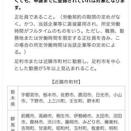
くても、申請までに登録されていれば対象となりま
す。
正社員であること。（労働契約の期間の定めがな
く、かつ、当該企業等に直接雇用され、所定労働
時間がフルタイムのものをいう。ただし、職務、勤
務地または労働時間を限定する正社員を含み、こ
の場合の所定労働時間は当該企業等の定めによ
る。）
足利市または近隣市町村に勤務し、足利市を中心
とした勤務が5年以上見込まれること。
【近隣市町村】
栃
宇都宮市、栃木市、佐野市、鹿沼市、日光市、小山
木
市、下野市、上三川町、壬生町、野木町
県
前橋市、高崎市、桐生市、伊勢崎市、太田市、沼田
群
市、館林市、渋川市、藤岡市、みどり市、榛東村、
馬
吉岡町、甘楽町、昭和村、玉村町、板倉町、明和