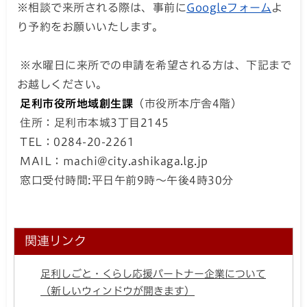
営業時間：午前10時～午後6時（休業日:水曜日）
※相談で来所される際は、事前に
Googleフォーム
よ
り予約をお願いいたします。
※水曜日に来所での申請を希望される方は、下記まで
お越しください。
足利市役所地域創生課
（市役所本庁舎4階）
住所：足利市本城3丁目2145
TEL：0284-20-2261
MAIL：machi@city.ashikaga.lg.jp
窓口受付時間:平日午前9時～午後4時30分
関連リンク
足利しごと・くらし応援パートナー企業について
（新しいウィンドウが開きます）