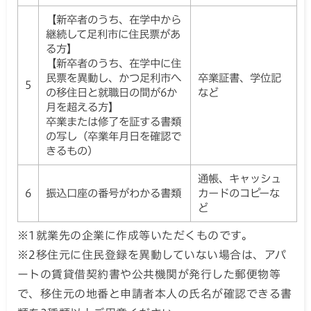
移住元の住所確認書類
の写し
※2
（直近のもの）
【新卒者のうち、在学中から
継続して足利市に住民票があ
る方】
【新卒者のうち、在学中に住
民票を異動し、かつ足利市へ
卒業証書、学位記
5
の移住日と就職日の間が6か
など
月を超える方】
卒業または修了を証する書類
の写し（卒業年月日を確認で
きるもの）
通帳、キャッシュ
6
振込口座の番号がわかる書類
カードのコピーな
ど
※1就業先の企業に作成等いただくものです。
※2移住元に住民登録を異動していない場合は、アパ
ートの賃貸借契約書や公共機関が発行した郵便物等
で、移住元の地番と申請者本人の氏名が確認できる書