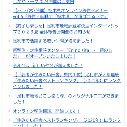
しかがトーク2024開催のご案内
【2/15(木)開催】栃木県オンライン移住セミナー
vol.6『移住×転職で「栃木県」が選ばれるワケ』
【終了しました】足利市地域課題解決型インターンシッ
プ２０２３夏 全体報告会開催のお知らせ
足利市で活躍する若い仲間が増えました！
新移住・定住相談センター「En no sita - 燕のし
た」 がオープンいたしました！
令和4年、新しい仲間が増えました！
【「若者が住みたい田舎」県内１位】足利市が２年連続
「住みたい田舎ベストランキング」（2021年）にランク
インしました！
「足利市地域おこし協力隊」のオリジナルロゴができま
した！
オンライン移住相談、開始します！
「住みたい田舎ベストランキング」（2020年）にランク
インしました！