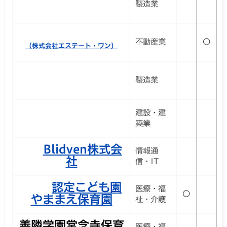
製造業
不動産業
〇
（株式会社エステート・ワン）
製造業
建設・建
築業
Blidven株式会
情報通
社
信・IT
認定こども園
医療・福
〇
やままえ保育園
祉・介護
善隣学園常念寺保育
医療・福