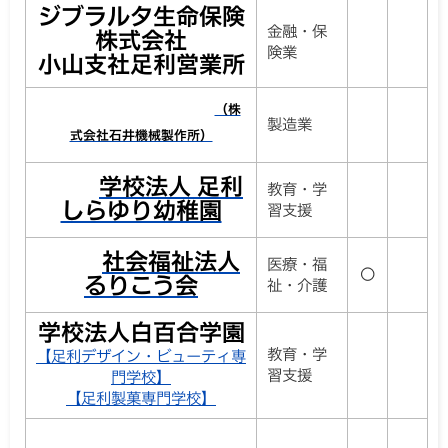
ジブラルタ生命保険
金融・保
株式会社
険業
小山支社足利営業所
（株
製造業
式会社石井機械製作所）
学校法人
足利
教育・学
しらゆり幼稚園
習支援
社会福祉法人
医療・福
〇
るりこう会
祉・介護
学校法人白百合学園
教育・学
【足利デザイン・ビューティ専
習支援
門学校】
【足利製菓専門学校】