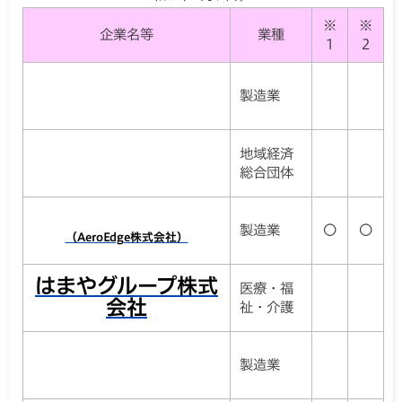
※
※
企業名等
業種
1
2
製造業
地域経済
総合団体
製造業
〇
〇
（AeroEdge株式会社）
はまやグループ株式
医療・福
会社
祉・介護
製造業