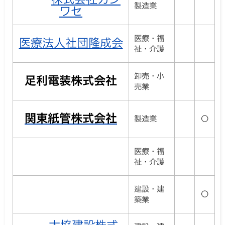
製造業
ワセ
医療・福
医療法人社団隆成会
祉・介護
卸売・小
足利電装株式会社
売業
関東紙管株式会社
製造業
〇
医療・福
祉・介護
建設・建
〇
築業