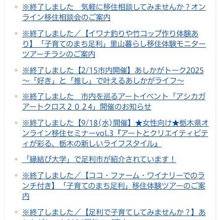
※終了しました 気軽に移住相談してみませんか？オン
ライン移住相談会のご案内
※終了しました／【イワナ釣りや竹コップ作り体験あ
り】「子育てのまち足利」里山暮らし移住体験モニター
ツアーチラシのご案内
※終了しました【2/15市内開催】あしかがトーク2025
～「好き」と「推し」で叶えるあしかがライフ～
※終了しました 市内を巡るアートイベント「アシカガ
アートクロス２０２4」開催のお知らせ
※終了しました【9/18(水)開催】★女性向け★栃木県オ
ンライン移住セミナーvol.3『アートとクリエイティビテ
ィが彩る、栃木の新しいライフスタイル』
「縁結び大学」で足利市が紹介されています！
※終了しました／【ココ・ファーム・ワイナリーでのラ
ンチ付き】「子育てのまち足利」移住体験ツアーのご案
内
※終了しました／【足利で子育てしてみませんか？】あ