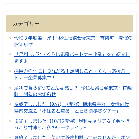
カテゴリー
令和８年度第一弾！｢移住相談会@東京・有楽町」開催の
お知らせ
「足利しごと・くらし応援パートナー企業」をご紹介し
ます♪
採用力強化にもつながる！足利しごと・くらし応援パー
トナー企業募集中！
足利で暮らすってどんな感じ？｢移住相談会@東京・有楽
町」開催のお知らせ
※終了しました【9/6(土)開催】栃木県主催 女性向け
県内交流会「移住者と巡る とちぎ街歩きツアー」
※終了しました【10/12開催】足利キャリア女子会～ほ
っこり甘味と、私のワークライフ～
※終了しました 気軽に移住相談してみませんか？オン