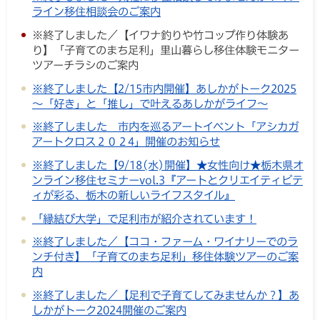
ライン移住相談会のご案内
※終了しました／【イワナ釣りや竹コップ作り体験あ
り】「子育てのまち足利」里山暮らし移住体験モニター
ツアーチラシのご案内
※終了しました【2/15市内開催】あしかがトーク2025
～「好き」と「推し」で叶えるあしかがライフ～
※終了しました 市内を巡るアートイベント「アシカガ
アートクロス２０２4」開催のお知らせ
※終了しました【9/18(水)開催】★女性向け★栃木県オ
ンライン移住セミナーvol.3『アートとクリエイティビテ
ィが彩る、栃木の新しいライフスタイル』
「縁結び大学」で足利市が紹介されています！
※終了しました／【ココ・ファーム・ワイナリーでのラ
ンチ付き】「子育てのまち足利」移住体験ツアーのご案
内
※終了しました／【足利で子育てしてみませんか？】あ
しかがトーク2024開催のご案内