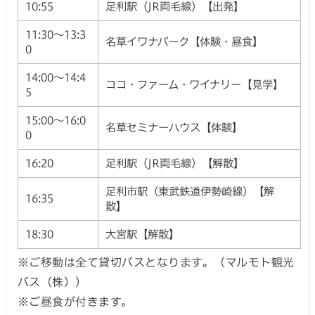
10:55
足利駅（JR両毛線）【出発】
11:30～13:3
名草イワナパーク【体験・昼食】
0
14:00～14:4
ココ・ファーム・ワイナリー【見学】
5
15:00～16:0
名草セミナーハウス【体験】
0
16:20
足利駅（JR両毛線）【解散】
足利市駅（東武鉄道伊勢崎線）【解
16:35
散】
18:30
大宮駅【解散】
※ご移動は全て貸切バスとなります。（マルモト観光
バス（株））
※ご昼食が付きます。