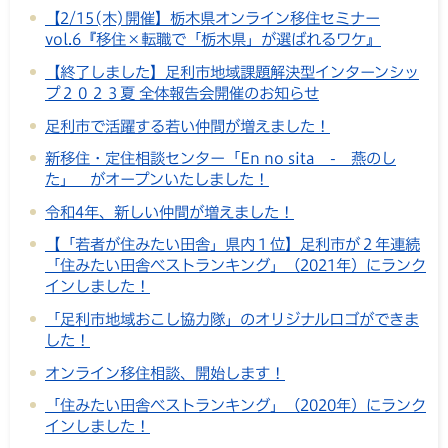
【2/15(木)開催】栃木県オンライン移住セミナー
vol.6『移住×転職で「栃木県」が選ばれるワケ』
【終了しました】足利市地域課題解決型インターンシッ
プ２０２３夏 全体報告会開催のお知らせ
足利市で活躍する若い仲間が増えました！
新移住・定住相談センター「En no sita - 燕のし
た」 がオープンいたしました！
令和4年、新しい仲間が増えました！
【「若者が住みたい田舎」県内１位】足利市が２年連続
「住みたい田舎ベストランキング」（2021年）にランク
インしました！
「足利市地域おこし協力隊」のオリジナルロゴができま
した！
オンライン移住相談、開始します！
「住みたい田舎ベストランキング」（2020年）にランク
インしました！