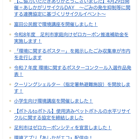
【ご協力いただきありがとうございました】4月29日開
催＝あしかがリサイクルDAY ～ごみの発生抑制等に関
する連携協定に基づくリサイクルイベント～
富田公民館で環境講座を開催しました！
令和8年度 足利市家庭向けゼロカーボン推進補助金を
実施します！
「環境に関するポスター」を掲示したごみ収集車が市内
を走行します
令和７年度 環境に関するポスターコンクール入選作品発
表！
クーリングシェルター（指定暑熱避難施設）を開放しま
す！
小学生向け環境講座を開催しました！
【ボトルtoボトル】使用済みペットボトルの水平リサイ
クルに関する協定を締結しました
足利市はゼロカーボンシティを宣言しました！
環境アプリ『あしかがエコ』配信中！