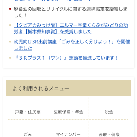
廃食油の回収とリサイクルに関する連携協定を締結しま
した！
【クビアカみっけ隊】エルマー学童くらぶがみどりの功
労者【栃木県知事賞】を受賞しました
幼児向け3R出前講座「ごみを正しく分けよう！」を開催
しました
『３Ｒプラス１（ワン）』運動を推進しています！
よく利用されるメニュー
戸籍・住民票
医療保険・年金
税金
ごみ
マイナンバー
医療・健康