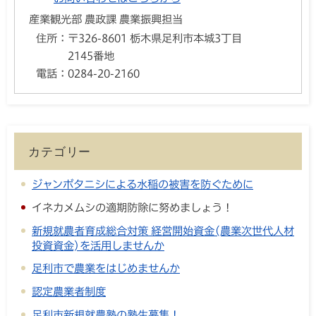
産業観光部 農政課 農業振興担当
住所：
〒326-8601 栃木県足利市本城3丁目
2145番地
電話：
0284-20-2160
カテゴリー
ジャンボタニシによる水稲の被害を防ぐために
イネカメムシの適期防除に努めましょう！
新規就農者育成総合対策 経営開始資金(農業次世代人材
投資資金)を活用しませんか
足利市で農業をはじめませんか
認定農業者制度
足利市新規就農塾の塾生募集！