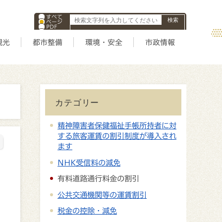
すべて
ページ
PDF
ID
観光
都市整備
環境・安全
市政情報
カテゴリー
精神障害者保健福祉手帳所持者に対
する旅客運賃の割引制度が導入され
ます
NHK受信料の減免
有料道路通行料金の割引
公共交通機関等の運賃割引
税金の控除・減免