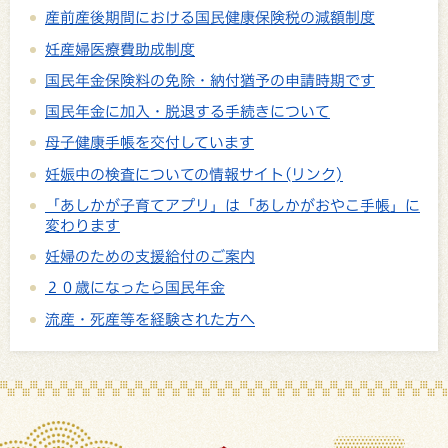
産前産後期間における国民健康保険税の減額制度
妊産婦医療費助成制度
国民年金保険料の免除・納付猶予の申請時期です
国民年金に加入・脱退する手続きについて
母子健康手帳を交付しています
妊娠中の検査についての情報サイト(リンク)
「あしかが子育てアプリ」は「あしかがおやこ手帳」に
変わります
妊婦のための支援給付のご案内
２０歳になったら国民年金
流産・死産等を経験された方へ