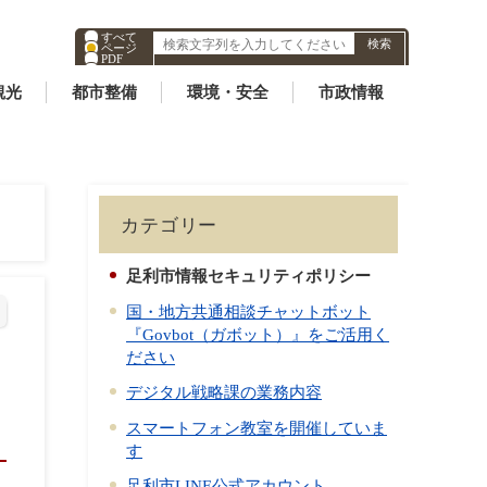
すべて
ページ
PDF
ID
観光
都市整備
環境・安全
市政情報
カテゴリー
足利市情報セキュリティポリシー
国・地方共通相談チャットボット
『Govbot（ガボット）』をご活用く
ださい
デジタル戦略課の業務内容
スマートフォン教室を開催していま
す
足利市LINE公式アカウント