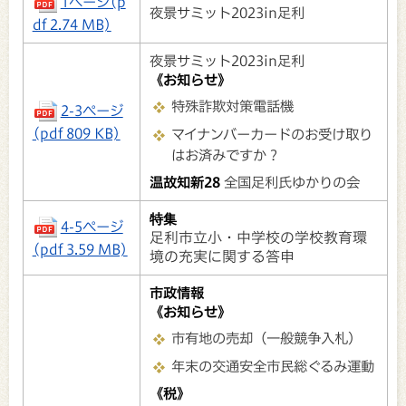
1ページ(p
夜景サミット2023in足利
df 2.74 MB)
夜景サミット2023in足利
《お知らせ》
特殊詐欺対策電話機
2-3ページ
(pdf 809 KB)
マイナンバーカードのお受け取り
はお済みですか？
温故知新28
全国足利氏ゆかりの会
特集
4-5ページ
足利市立小・中学校の学校教育環
(pdf 3.59 MB)
境の充実に関する答申
市政情報
《お知らせ》
市有地の売却（一般競争入札）
年末の交通安全市民総ぐるみ運動
《税》