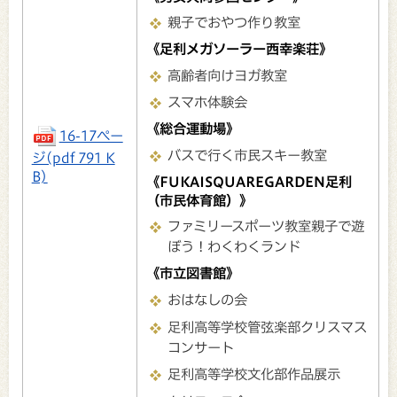
親子でおやつ作り教室
《足利メガソーラー西幸楽荘》
高齢者向けヨガ教室
スマホ体験会
《総合運動場》
16-17ペー
バスで行く市民スキー教室
ジ(pdf 791 K
B)
《FUKAISQUAREGARDEN足利
（市民体育館）》
ファミリースポーツ教室親子で遊
ぼう！わくわくランド
《市立図書館》
おはなしの会
足利高等学校管弦楽部クリスマス
コンサート
足利高等学校文化部作品展示