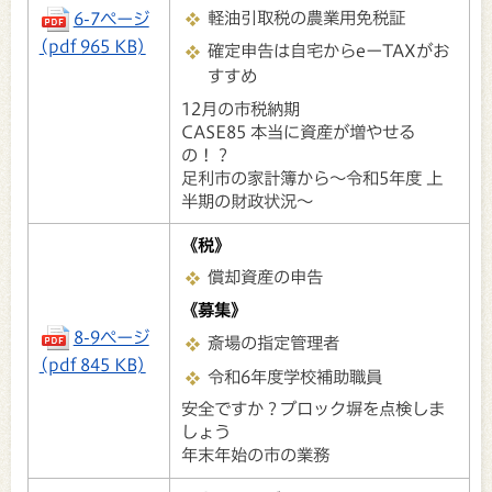
軽油引取税の農業用免税証
6-7ページ
(pdf 965 KB)
確定申告は自宅からeーTAXがお
すすめ
12月の市税納期
CASE85 本当に資産が増やせる
の！？
足利市の家計簿から～令和5年度 上
半期の財政状況～
《税》
償却資産の申告
《募集》
8-9ページ
斎場の指定管理者
(pdf 845 KB)
令和6年度学校補助職員
安全ですか？ブロック塀を点検しま
しょう
年末年始の市の業務