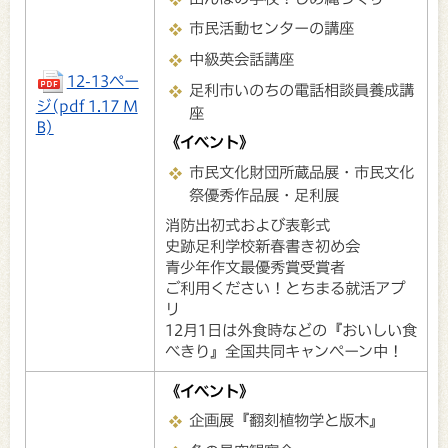
市民活動センターの講座
中級英会話講座
12-13ペー
足利市いのちの電話相談員養成講
ジ(pdf 1.17 M
座
B)
《イベント》
市民文化財団所蔵品展・市民文化
祭優秀作品展・足利展
消防出初式および表彰式
史跡足利学校新春書き初め会
青少年作文最優秀賞受賞者
ご利用ください！とちまる就活アプ
リ
12月1日は外食時などの『おいしい食
べきり』全国共同キャンペーン中！
《イベント》
企画展『翻刻植物学と版木』