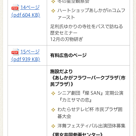
冬の星空観察会
14ページ
ハートショップあしかがinコムフ
(pdf 604 KB)
ァースト
足利氏ゆかりの寺社をバスで訪ねる
歴史セミナー
12月の刃物研ぎ
15ページ
有料広告のページ
(pdf 939 KB)
施設だより
《あしかがフラワーパークプラザ(市
民プラザ)》
シニア劇団『燦 SAN』定期公演
『カミサマの恋』
わたらせテレビ杯 市民プラザ囲
碁大会
洋舞フェスティバル出演団体募集
《男女共同参画センター》