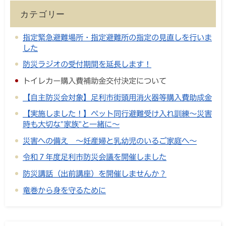
カテゴリー
指定緊急避難場所・指定避難所の指定の見直しを行いま
した
防災ラジオの受付期間を延長します！
トイレカー購入費補助金交付決定について
【自主防災会対象】足利市街頭用消火器等購入費助成金
【実施しました！】ペット同行避難受け入れ訓練～災害
時も大切な"家族"と一緒に～
災害への備え ～妊産婦と乳幼児のいるご家庭へ～
令和７年度足利市防災会議を開催しました
防災講話（出前講座）を開催しませんか？
竜巻から身を守るために