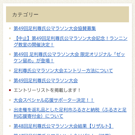
カテゴリー
第49回足利尊氏公マラソン大会協賛募集
【中止】第49回足利尊氏公マラソン大会記念！ランニン
グ教室の開催決定！
第49回 足利尊氏公マラソン大会 限定オリジナル「ゼッ
ケン留め」が登場！
足利尊氏公マラソン大会エントリー方法について
第49回足利尊氏公マラソン大会
エントリーリストを掲載します！
大会スペシャル応援サポーター決定！！
出走権を返礼品とした足利市ふるさと納税（ふるさと足
利応援寄付金）について
第48回足利尊氏公マラソン大会結果【リザルト】