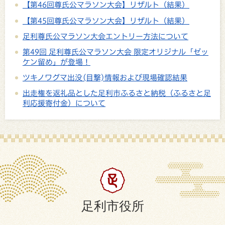
【第46回尊氏公マラソン大会】リザルト（結果）
【第45回尊氏公マラソン大会】リザルト（結果）
足利尊氏公マラソン大会エントリー方法について
第49回 足利尊氏公マラソン大会 限定オリジナル「ゼッ
ケン留め」が登場！
ツキノワグマ出没(目撃)情報および現場確認結果
出走権を返礼品とした足利市ふるさと納税（ふるさと足
利応援寄付金）について
足利市役所