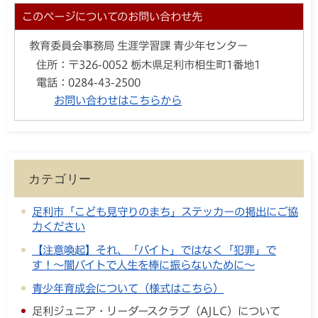
このページについてのお問い合わせ先
教育委員会事務局 生涯学習課 青少年センター
住所：
〒326-0052 栃木県足利市相生町1番地1
電話：
0284-43-2500
お問い合わせはこちらから
カテゴリー
足利市「こども見守りのまち」ステッカーの掲出にご協
力ください
【注意喚起】それ、「バイト」ではなく「犯罪」で
す！〜闇バイトで人生を棒に振らないために〜
青少年育成会について（様式はこちら）
足利ジュニア・リーダースクラブ（AJLC）について