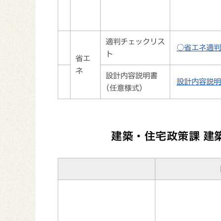
適判チェックリス
○省エネ適判チ
ト
省エ
ネ
設計内容説明書
設計内容説明書
(任意様式）
建築・住宅政策課 建