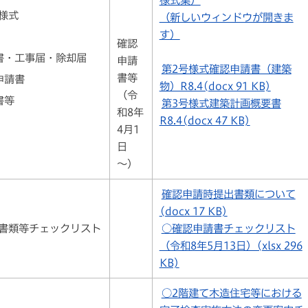
様式集）
様式
（新しいウィンドウが開きま
す）
確認
書・工事届・除却届
申請
第2号様式確認申請書（建築
書等
申請書
物）R8.4(docx 91 KB)
（令
書等
第3号様式建築計画概要書
和8年
R8.4(docx 47 KB)
4月1
日
～）
確認申請時提出書類について
(docx 17 KB)
書類等チェックリスト
○確認申請書チェックリスト
（令和8年5月13日）(xlsx 296
KB)
○2階建て木造住宅等における