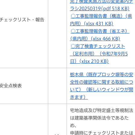
完了検査実施方法の変更案内チ
ラシ20250319(pdf 518 KB)
○工事監理報告書（構造）(県
チェックリスト・報告
内用）(xlsx 431 KB)
○工事監理報告書（省エネ）
(県内用）(xlsx 466 KB)
○完了検査チェックリスト
（足利市用）（令和7年9月5
日）(xlsx 210 KB)
栃木県（既存ブロック塀等の安
全性の確認等に関する取組につ
安全点検表
いて）（新しいウィンドウが開
きます）
宅地造成及び特定盛土等規制法
は建築基準関係法令であるた
め、
申請時にチェックリストまたは