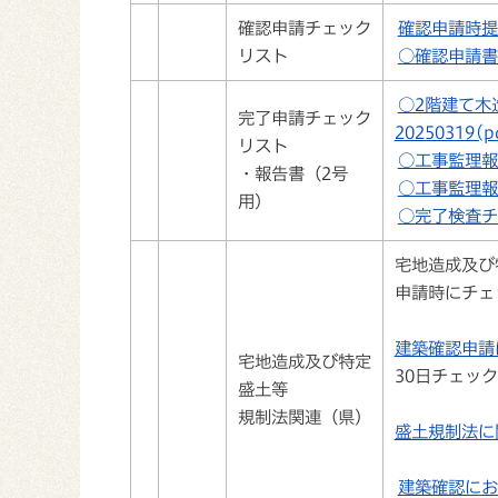
確認申請チェック
確認申請時提出
リスト
○確認申請書チ
○2階建て木
完了申請チェック
20250319(pd
リスト
○工事監理報告
・報告書（2号
○工事監理報告
用）
○完了検査チェ
宅地造成及び
申請時にチェ
建築確認申請
宅地造成及び特定
30日チェッ
盛土等
規制法関連（県)
盛土規制法に
建築確認におけ