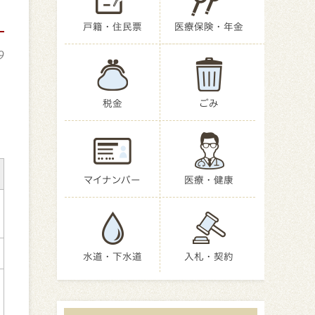
戸籍・住民票
医療保険・年金
9
税金
ごみ
マイナンバー
医療・健康
水道・下水道
入札・契約