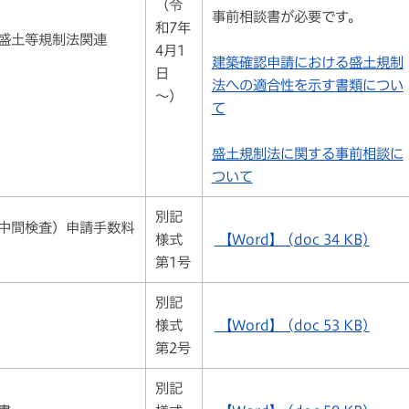
（令
事前相談書が必要です。
和7年
盛土等規制法関連
4月1
建築確認申請における盛土規制
日
法への適合性を示す書類につい
～）
て
盛土規制法に関する事前相談に
ついて
別記
中間検査）申請手数料
様式
【Word】 (doc 34 KB)
第1号
別記
様式
【Word】 (doc 53 KB)
第2号
別記