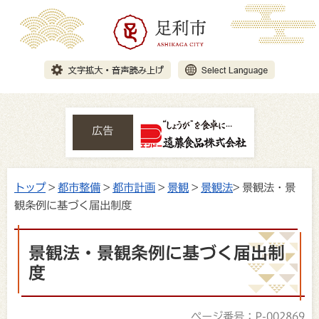
広告
トップ
>
都市整備
>
都市計画
>
景観
>
景観法
> 景観法・景
観条例に基づく届出制度
景観法・景観条例に基づく届出制
度
ページ番号：P-002869