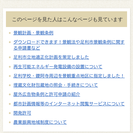
このページを見た人はこんなページも見ています
景観計画・景観条例
ダウンロードできます！景観法や足利市景観条例に関す
る申請書など
足利市立地適正化計画を策定しました
再生可能エネルギー発電設備の設置について
足利学校・鑁阿寺周辺を景観重点地区に指定しました！
埋蔵文化財包蔵地の照会・手続きについて
屋外広告物条例と許可申請の紹介
都市計画情報等のインターネット閲覧サービスについて
開発許可
農業振興地域制度について