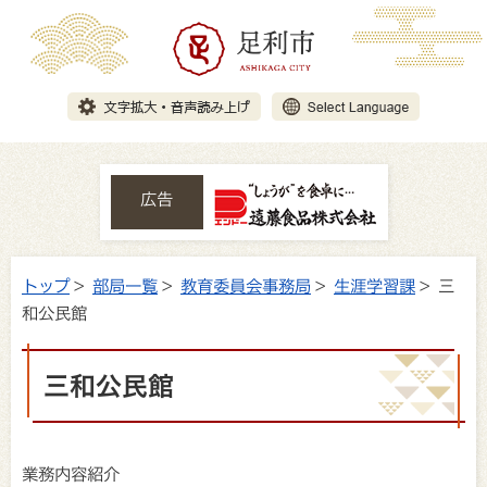
広告
トップ
>
部局一覧
>
教育委員会事務局
>
生涯学習課
> 三
和公民館
三和公民館
業務内容紹介