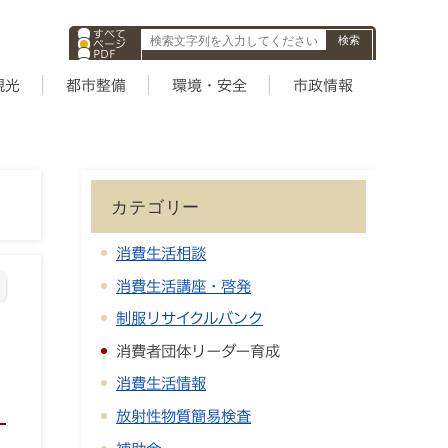
すべて
ページ
PDF
ID
観光
都市整備
環境・安全
市政情報
カテゴリー
消費生活相談
消費生活講座・啓発
制服リサイクルバンク
消費者団体リーダー育成
消費生活情報
放射性物質簡易検査