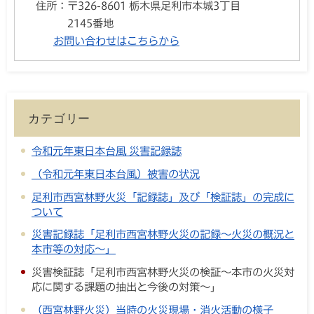
住所：
〒326-8601 栃木県足利市本城3丁目
2145番地
お問い合わせはこちらから
カテゴリー
令和元年東日本台風 災害記録誌
（令和元年東日本台風）被害の状況
足利市西宮林野火災「記録誌」及び「検証誌」の完成に
ついて
災害記録誌「足利市西宮林野火災の記録～火災の概況と
本市等の対応～」
災害検証誌「足利市西宮林野火災の検証～本市の火災対
応に関する課題の抽出と今後の対策～」
（西宮林野火災）当時の火災現場・消火活動の様子