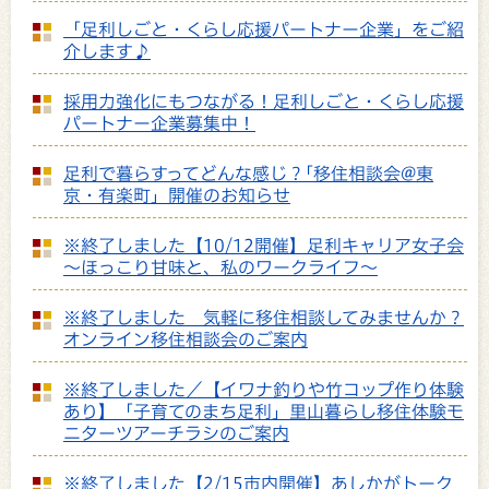
「足利しごと・くらし応援パートナー企業」をご紹
介します♪
採用力強化にもつながる！足利しごと・くらし応援
パートナー企業募集中！
足利で暮らすってどんな感じ？｢移住相談会@東
京・有楽町」開催のお知らせ
※終了しました【10/12開催】足利キャリア女子会
～ほっこり甘味と、私のワークライフ～
※終了しました 気軽に移住相談してみませんか？
オンライン移住相談会のご案内
※終了しました／【イワナ釣りや竹コップ作り体験
あり】「子育てのまち足利」里山暮らし移住体験モ
ニターツアーチラシのご案内
※終了しました【2/15市内開催】あしかがトーク