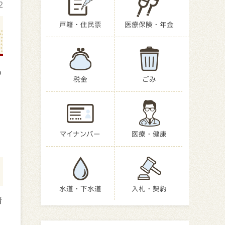
2
戸籍・住民票
医療保険・年金
の
税金
ごみ
マイナンバー
医療・健康
水道・下水道
入札・契約
着