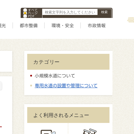
すべて
ページ
PDF
ID
観光
都市整備
環境・安全
市政情報
カテゴリー
小規模水道について
専用水道の設置や管理について
よく利用されるメニュー