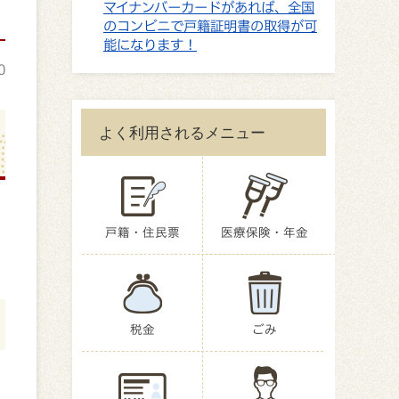
マイナンバーカードがあれば、全国
のコンビニで戸籍証明書の取得が可
能になります！
0
よく利用されるメニュー
戸籍・住民票
医療保険・年金
税金
ごみ