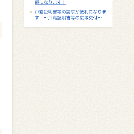
能になります！
戸籍証明書等の請求が便利になりま
す ～戸籍証明書等の広域交付～
、
、