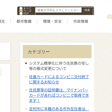
すべて
ページ
PDF
ID
観光
都市整備
環境・安全
市政情報
カテゴリー
システム標準化に伴う住民票の写し
等の様式変更について
住基カードによるコンビニ交付終了
に関するお知らせ
住民票等の証明書は、マイナンバー
カードがあればコンビニで取得でき
ます！
足利市に本籍のある市外在住者は、