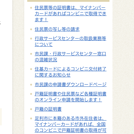
住民票等の証明書は、マイナンバー
カードがあればコンビニで取得でき
ます！
べ
住民票の写し等の請求
行政サービスセンターの取扱業務等
について
市民課・行政サービスセンター窓口
の混雑状況
住基カードによるコンビニ交付終了
に関するお知らせ
市民課の申請書ダウンロードページ
戸籍証明書や住民票など各種証明書
のオンライン申請を開始します！
戸籍の証明書
足利市に本籍のある市外在住者は、
マイナンバーカードがあれば、全国
のコンビニで戸籍証明書の取得が可