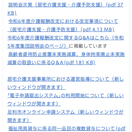
説明会次第（居宅介護支援・介護予防支援）(pdf 37
KB)
令和6年度介護報酬改定における改定事項について
（居宅介護支援・介護予防支援）(pdf 4.13 MB)
令和6年度介護報酬改定に関するQ&Aはこちら（令和
5年度集団説明会のページ）
に掲載しています
高齢者虐待防止措置未実施減算、身体拘束廃止未実施
減算の取扱いに係るQ＆A(pdf 181 KB)
居宅介護支援事業所における運営指導について（新し
いウィンドウが開きます）
｢電子申請届出システム｣の利用開始について（新しい
ウィンドウが開きます）
足利市オンライン申請システム（新しいウィンドウが
開きます）
福祉用具貸与に係る同一品目の複数貸与について(pdf