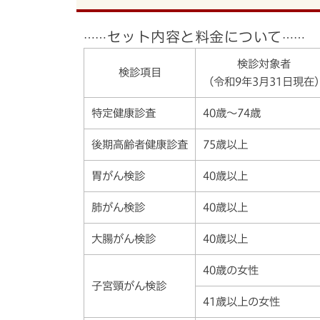
セット内容と料金について
……
……
検診対象者
検診項目
（令和9年3月31日現在
特定健康診査
40歳～74歳
後期高齢者健康診査
75歳以上
胃がん検診
40歳以上
肺がん検診
40歳以上
大腸がん検診
40歳以上
40歳の女性
子宮頸がん検診
41歳以上の女性