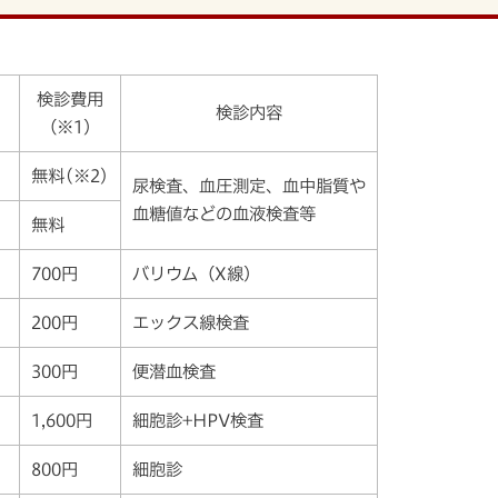
検診費用
検診内容
）
（※1）
無料(※2)
尿検査、血圧測定、血中脂質や
血糖値などの血液検査等
無料
700円
バリウム（X線）
200円
エックス線検査
300円
便潜血検査
1,600円
細胞診+HPV検査
800円
細胞診