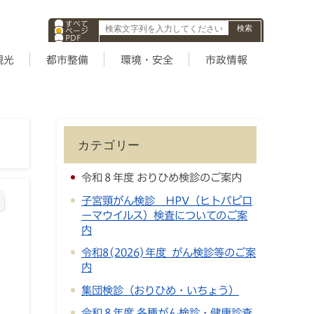
すべて
ページ
PDF
ID
観光
都市整備
環境・安全
市政情報
カテゴリー
令和８年度 おりひめ検診のご案内
子宮頸がん検診 HPV（ヒトパピロ
ーマウイルス）検査についてのご案
内
令和8(2026)年度 がん検診等のご案
内
集団検診（おりひめ・いちょう）
令和８年度 各種がん検診・健康診査