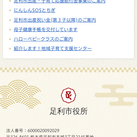
足利市出産・子育て応援給付金事業のご案内
にんしんSOSとちぎ
足利市出産祝い金(第３子以降)のご案内
母子健康手帳を交付しています
ハローベビークラスのご案内
紹介します！地域子育て支援センター
足利市役所
法人番号：6000020092029
〒326-8601 栃木県足利市本城3丁目2145番地