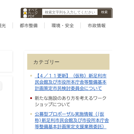
すべて
ページ
PDF
ID
観光
都市整備
環境・安全
市政情報
カテゴリー
【４／１１更新】（仮称）新足利市
民会館及び市役所本庁舎等整備基本
計画策定市民検討委員会について
新たな施設のあり方を考えるワーク
ショップについて
公募型プロポーザル実施情報（(仮
称)新足利市民会館及び市役所本庁舎
等整備基本計画策定支援業務委託）