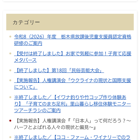
カテゴリー
令和8（2026）年度 栃木県放課後児童支援員認定資格
研修のご案内
【受付は終了しました】お家で気軽に参加！子育て応援
メタバース
【終了しました】第18回「民俗芸能大会」
【実施報告】人権講演会「ウクライナの現状と国際支援
について」
※終了しました／【イワナ釣りや竹コップ作り体験あ
り】「子育てのまち足利」里山暮らし移住体験モニター
ツアーチラシのご案内
【実施報告】人権講演会『「日本人」って何だろう？～
ハーフとよばれる人々の現状と偏見～』
※終了しました／【ココ・ファーム・ワイナリーでのラ