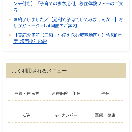
ンチ付き】「子育てのまち足利」移住体験ツアーのご案
内
※終了しました／【足利で子育てしてみませんか？】あ
しかがトーク2024開催のご案内
【葉鹿公民館（三和・小俣を含む坂西地区）】令和8年
度 坂西少年の砦
よく利用されるメニュー
戸籍・住民票
医療保険・年金
税金
ごみ
マイナンバー
医療・健康