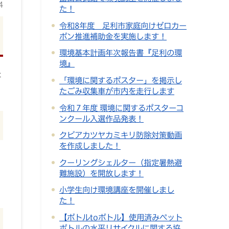
4
た！
令和8年度 足利市家庭向けゼロカー
ボン推進補助金を実施します！
環境基本計画年次報告書『足利の環
境』
た
「環境に関するポスター」を掲示し
たごみ収集車が市内を走行します
令和７年度 環境に関するポスターコ
ンクール入選作品発表！
クビアカツヤカミキリ防除対策動画
を作成しました！
クーリングシェルター（指定暑熱避
難施設）を開放します！
小学生向け環境講座を開催しまし
た！
【ボトルtoボトル】使用済みペット
ボトルの水平リサイクルに関する協