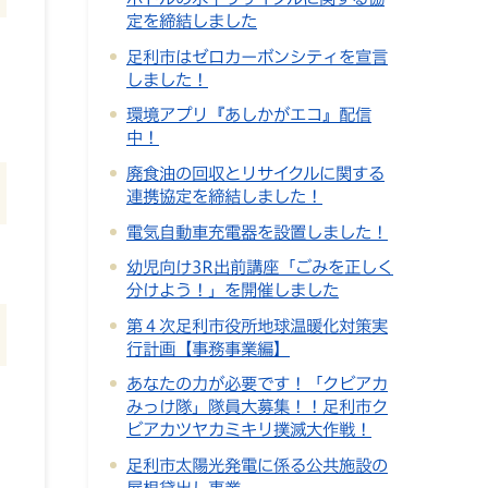
定を締結しました
し
足利市はゼロカーボンシティを宣言
しました！
環境アプリ『あしかがエコ』配信
中！
廃食油の回収とリサイクルに関する
連携協定を締結しました！
電気自動車充電器を設置しました！
幼児向け3R出前講座「ごみを正しく
分けよう！」を開催しました
第４次足利市役所地球温暖化対策実
行計画【事務事業編】
あなたの力が必要です！「クビアカ
みっけ隊」隊員大募集！！足利市ク
ビアカツヤカミキリ撲滅大作戦！
足利市太陽光発電に係る公共施設の
屋根貸出し事業