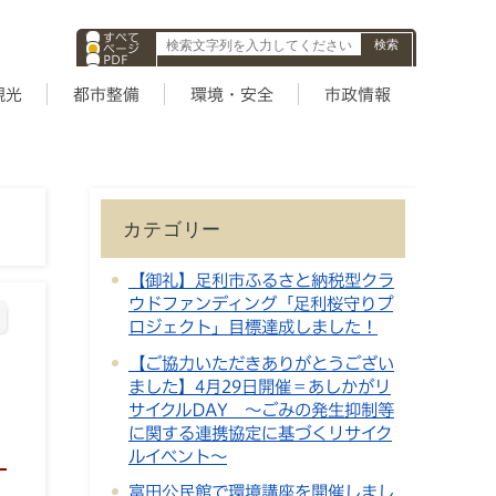
すべて
ページ
PDF
ID
観光
都市整備
環境・安全
市政情報
カテゴリー
【御礼】足利市ふるさと納税型クラ
ウドファンディング「足利桜守りプ
ロジェクト」目標達成しました！
【ご協力いただきありがとうござい
ました】4月29日開催＝あしかがリ
サイクルDAY ～ごみの発生抑制等
に関する連携協定に基づくリサイク
ルイベント～
富田公民館で環境講座を開催しまし