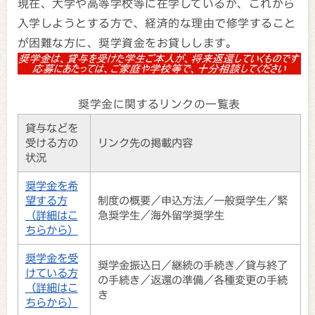
現在、大学や高等学校等に在学しているか、これから
入学しようとする方で、経済的な理由で修学すること
が困難な方に、奨学資金をお貸しします。
奨学金に関するリンクの一覧表
貸与などを
受ける方の
リンク先の掲載内容
状況
奨学金を希
望する方
制度の概要／申込方法／一般奨学生／緊
（詳細はこ
急奨学生／海外留学奨学生
ちらから）
奨学金を受
奨学金振込日／継続の手続き／貸与終了
けている方
の手続き／返還の準備／各種変更の手続
（詳細はこ
き
ちらから）