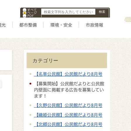
すべて
ページ
PDF
ID
観光
都市整備
環境・安全
市政情報
カテゴリー
【名草公民館】公民館だより8月号
【募集開始】公民館だよりと公民館
内壁面に掲載する広告を募集してい
ます！
【久野公民館】公民館だより8月号
【織姫公民館】公民館だより8月号
【北郷公民館】公民館だより8月号