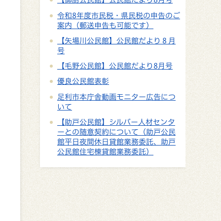
令和8年度市民税・県民税の申告のご
案内（郵送申告も可能です）
【矢場川公民館】公民館だより８月
号
【毛野公民館】公民館だより8月号
優良公民館表彰
足利市本庁舎動画モニター広告につ
いて
【助戸公民館】シルバー人材センタ
ーとの随意契約について（助戸公民
館平日夜間休日貸館業務委託、助戸
公民館住宅棟貸館業務委託）