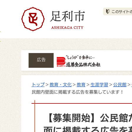
広告
トップ
>
教育・文化
>
教育
>
生涯学習
>
公民館
>
民館内壁面に掲載する広告を募集しています！
【募集開始】公民館
面に掲載する広告を