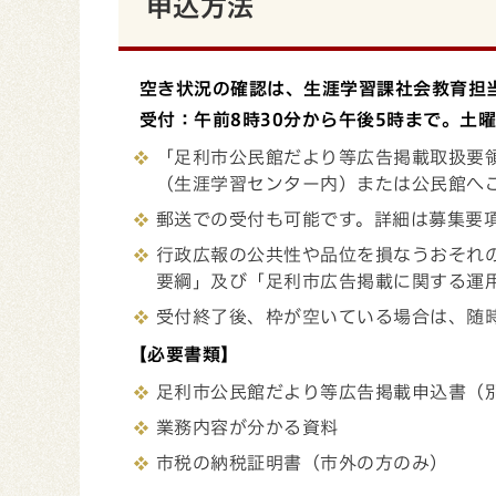
申込方法
空き状況の確認は、生涯学習課社会教育担当（Te
受付：
午前8時30分から午後5時まで。土
「足利市公民館だより等広告掲載取扱要
（生涯学習センター内）または公民館へ
郵送での受付も可能です。詳細は募集要
行政広報の公共性や品位を損なうおそれ
要綱」及び「足利市広告掲載に関する運
受付終了後、枠が空いている場合は、随
【必要書類】
足利市公民館だより等広告掲載申込書（
業務内容が分かる資料
市税の納税証明書（市外の方のみ）