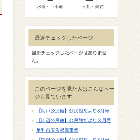
水道・下水道
入札・契約
最近チェックしたページ
最近チェックしたページはありませ
ん。
このページを見た人はこんなペー
ジも見ています
【助戸公民館】公民館だより8月号
【山辺公民館】公民館だより８月号
足利市広告掲載事業
【御厨公民館】公民館だより8月号