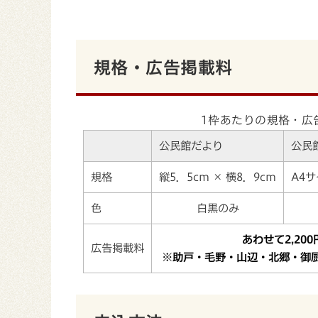
規格・広告掲載料
1枠あたりの規格・広
公民館だより
公民
規格
縦5．5cm × 横8．9cm
A4サ
色
白黒のみ
あわせて2,20
広告掲載料
※助戸・毛野・山辺・北郷・御厨