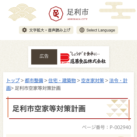
広告
トップ
>
都市整備
>
住宅・建築物
>
空き家対策
>
法令・計
画
> 足利市空家等対策計画
足利市空家等対策計画
ページ番号：P-002940