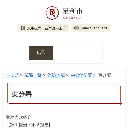
広告
トップ
>
部局一覧
>
消防本部
>
中央消防署
> 東分署
東分署
業務内容紹介
【第１担当・第２担当】