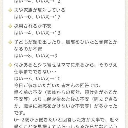
はい→4、いいえ→12
夫や家族が反対している
はい→0、いいえ→17
採用されるか不安
はい→4、いいえ→13
子どもが熱を出したり、風邪をひいたとき何とか
なるのか不安
はい→8、いいえ→9
何かあるとシワ寄せはママに来るから、そのうえ
仕事までできない…
はい→7、いいえ→10
今日ご参加いただいた皆さんの回答では、
働く前の不安（家族からの反対、預け先があるか
不安等）よりも働き始めた後の不安（両立できる
か、職場に迷惑をかけないか不安等）が多かった
です。
0～2歳から働きたいと回答した方が大半で、近々
働くことを見据えていらっしゃるからかなという