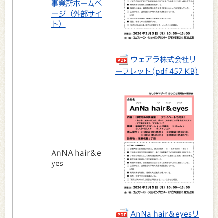
事業所ホームペ
ージ（外部サイ
ト）
ウェアラ株式会社リ
ーフレット(pdf 457 KB)
AnNA hair＆e
yes
AnNa hair＆eyesリ