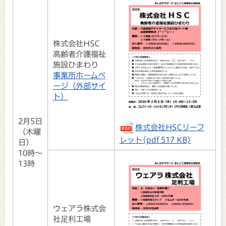
株式会社HSC
高齢者介護福祉
施設ひまわり
事業所ホームペ
ージ（外部サイ
ト）
2月5日
株式会社HSCリーフ
（木曜
レット(pdf 517 KB)
日）
10時～
13時
ウェアラ株式会
社足利工場