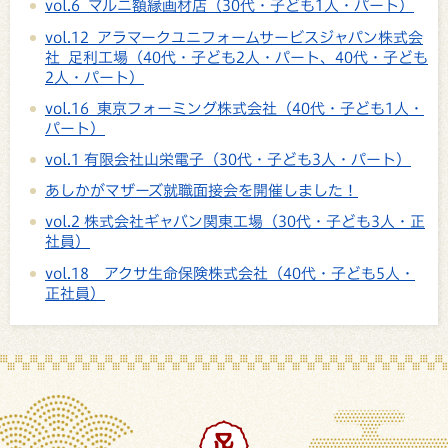
vol.6 マルニ額縁画材店（30代・子ども1人・パート）
vol.12 アラマークユニフォームサービスジャパン株式会
社 足利工場（40代・子ども2人・パート、40代・子ども
2人・パート）
vol.16 東京フォーミング株式会社（40代・子ども1人・
パート）
vol.1 有限会社山栄電子（30代・子ども3人・パート）
あしかがマザーズ就職面接会を開催しました！
vol.2 株式会社ギャバン関東工場（30代・子ども3人・正
社員）
vol.18 アクサ生命保険株式会社（40代・子ども5人・
正社員）