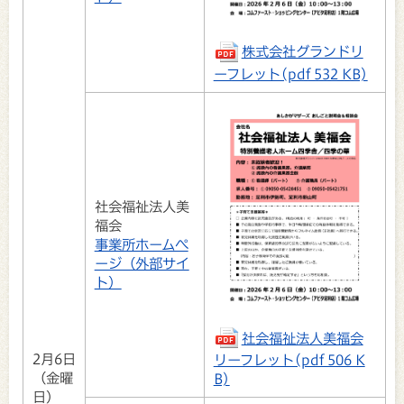
株式会社グランドリ
ーフレット(pdf 532 KB)
社会福祉法人美
福会
事業所ホームぺ
ージ（外部サイ
ト）
社会福祉法人美福会
2月6日
リーフレット(pdf 506 K
（金曜
B)
日）