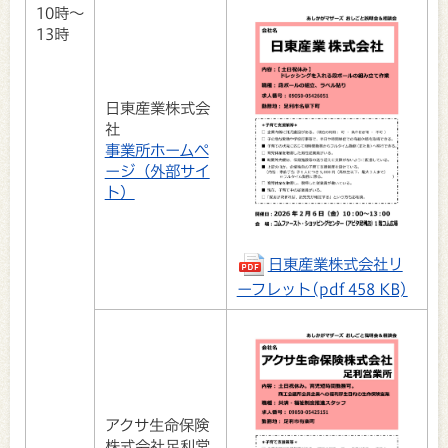
10時～
13時
日東産業株式会
社
事業所ホームペ
ージ（外部サイ
ト）
日東産業株式会社リ
ーフレット(pdf 458 KB)
アクサ生命保険
株式会社足利営