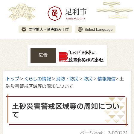
広告
トップ
>
くらしの情報
>
消防・防災
>
防災
>
情報発信
> 土
砂災害警戒区域等の周知について
土砂災害警戒区域等の周知につい
て
ページ番号：P-000271