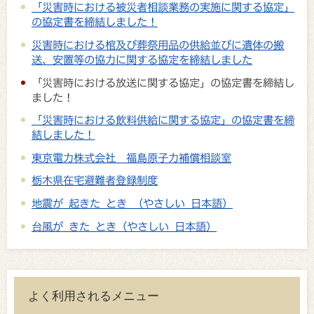
「災害時における被災者相談業務の実施に関する協定」
の協定書を締結しました！
災害時における棺及び葬祭用品の供給並びに遺体の搬
送、安置等の協力に関する協定を締結しました
「災害時における放送に関する協定」の協定書を締結し
ました！
「災害時における飲料供給に関する協定」の協定書を締
結しました！
東京電力株式会社 福島原子力補償相談室
栃木県在宅避難者登録制度
地震が 起きた とき （やさしい 日本語）
台風が きた とき（やさしい 日本語）
よく利用されるメニュー