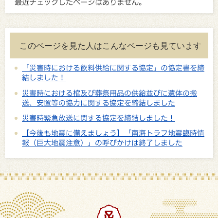
最近チェックしたページはありません。
このページを見た人はこんなページも見ています
「災害時における飲料供給に関する協定」の協定書を締
結しました！
災害時における棺及び葬祭用品の供給並びに遺体の搬
送、安置等の協力に関する協定を締結しました
災害時緊急放送に関する協定を締結しました！
【今後も地震に備えましょう】「南海トラフ地震臨時情
報（巨大地震注意）」の呼びかけは終了しました